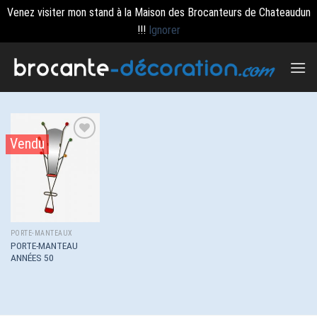
Venez visiter mon stand à la Maison des Brocanteurs de Chateaudun
!!!
Ignorer
Passer
au
contenu
Vendu
Ajouter
à la
wishlist
PORTE-MANTEAUX
PORTE-MANTEAU
ANNÉES 50