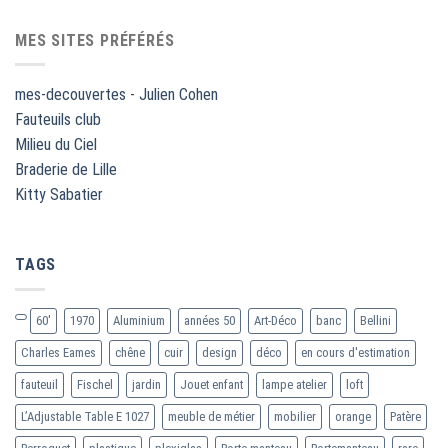
MES SITES PRÉFÉRÉS
mes-decouvertes - Julien Cohen
Fauteuils club
Milieu du Ciel
Braderie de Lille
Kitty Sabatier
TAGS
60'
1970
Aluminium
années 50
Art-Déco
banc
Bellini
Charles Eames
chêne
cuir
design
déco
en cours d'estimation
fauteuil
Fischel
jardin
Jouet enfant
lampe atelier
loft
L’Adjustable Table E 1027
meuble de métier
mobilier
orange
Patère