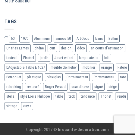
Kitty Sabatier
TAGS
60'
1970
Aluminium
années 50
Art-Déco
banc
Bellini
Charles Eames
chêne
cuir
design
déco
en cours d'estimation
fauteuil
Fischel
jardin
Jouet enfant
lampe atelier
loft
L’Adjustable Table E 1027
meuble de métier
mobilier
orange
Patère
Perroquet
plastique
plexiglas
Porte-manteau
Portemanteau
rare
relooking
restauré
Roger Feraud
scandinave
signé
siège
stella
style Louis Philippe
table
teck
tendance
Thonet
vendu
vintage
vinyls
Copyright 2017 ©
brocante-decoration.com