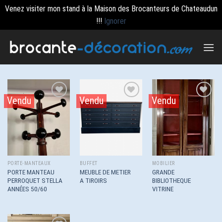
Venez visiter mon stand à la Maison des Brocanteurs de Chateaudun
!!!
Ignorer
Passer
au
contenu
Vendu
Vendu
Vendu
Ajouter
Ajouter
Ajouter
à la
à la
à la
wishlist
wishlist
wishlist
PORTE-MANTEAUX
BUFFET
MOBILIER
PORTE MANTEAU
MEUBLE DE METIER
GRANDE
PERROQUET STELLA
A TIROIRS
BIBLIOTHEQUE
ANNÉES 50/60
VITRINE