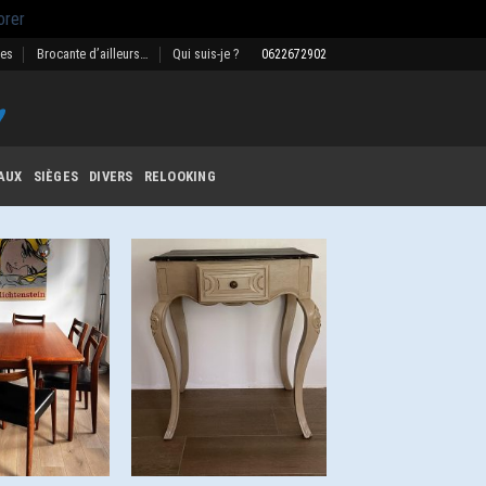
orer
res
Brocante d’ailleurs…
Qui suis-je ?
0622672902
AUX
SIÈGES
DIVERS
RELOOKING
Ajouter
Ajouter
à la
à la
wishlist
wishlist