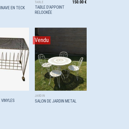
150.00
€
TABLE
TABLE D’APPOINT
INAVE EN TECK
RELOOKÉE
Vendu
Ajouter
Ajouter
à la
à la
wishlist
wishlist
JARDIN
 VINYLES
SALON DE JARDIN METAL