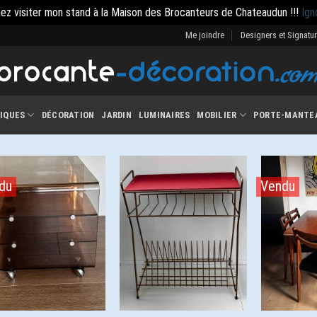
ez visiter mon stand à la Maison des Brocanteurs de Chateaudun !!!
Ign
Me joindre
Designers et Signatu
IQUES
DÉCORATION
JARDIN
LUMINAIRES
MOBILIER
PORTE-MANTE
du
Vendu
Ajouter
Ajouter
à la
à la
wishlist
wishlist