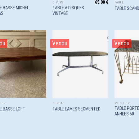
65.00
€
DIVERS
TABLE
E BASSE MICHEL
TABLE A DISQUES
TABLE SCAND
AS
VINTAGE
du
Vendu
Vendu
Ajouter
Ajouter
à la
à la
wishlist
wishlist
IER
BUREAU
MOBILIER
TABLE PORTE
E BASSE LOFT
TABLE EAMES SEGMENTED
ANNEES 50