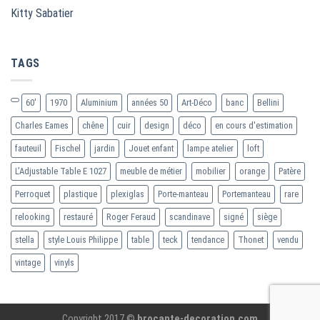
Kitty Sabatier
TAGS
60'
1970
Aluminium
années 50
Art-Déco
banc
Bellini
Charles Eames
chêne
cuir
design
déco
en cours d'estimation
fauteuil
Fischel
jardin
Jouet enfant
lampe atelier
loft
L’Adjustable Table E 1027
meuble de métier
mobilier
orange
Patère
Perroquet
plastique
plexiglas
Porte-manteau
Portemanteau
rare
relooking
restauré
Roger Feraud
scandinave
signé
siège
stella
style Louis Philippe
table
teck
tendance
Thonet
vendu
vintage
vinyls
Copyright 2017 ©
brocante-decoration.com