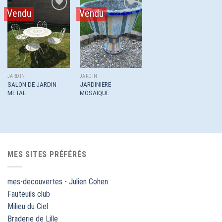
Vendu
Vendu
Ajouter
Ajouter
à la
à la
wishlist
wishlist
JARDIN
JARDIN
SALON DE JARDIN
JARDINIERE
METAL
MOSAIQUE
MES SITES PRÉFÉRÉS
mes-decouvertes - Julien Cohen
Fauteuils club
Milieu du Ciel
Braderie de Lille