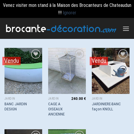
Venez visiter mon stand à la Maison des Brocanteurs de Chateaudun
!!!
Ignorer
Passer
au
contenu
Vendu
Vendu
Ajouter
Ajouter
Ajouter
à la
à la
à la
wishlist
wishlist
wishlist
240.00
€
JARDIN
JARDIN
JARDIN
BANC JARDIN
CAGE A
JARDINIERE-BANC
DESIGN
OISEAUX
façon KNOLL
ANCIENNE