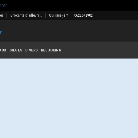
orer
res
Brocante d’ailleurs…
Qui suis-je ?
0622672902
AUX
SIÈGES
DIVERS
RELOOKING