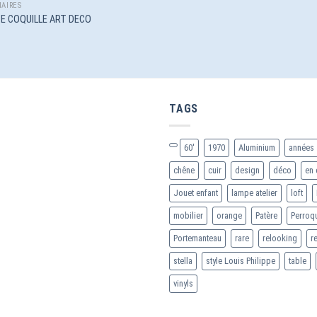
AIRES
E COQUILLE ART DECO
TAGS
60'
1970
Aluminium
années 
chêne
cuir
design
déco
en 
Jouet enfant
lampe atelier
loft
mobilier
orange
Patère
Perroq
Portemanteau
rare
relooking
r
stella
style Louis Philippe
table
vinyls