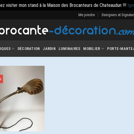
ez visiter mon stand à la Maison des Brocanteurs de Chateaudun !!!
Ign
Me joindre
Designers et Signatu
IQUES
DÉCORATION
JARDIN
LUMINAIRES
MOBILIER
PORTE-MANTE
u
Ajouter
à la
wishlist