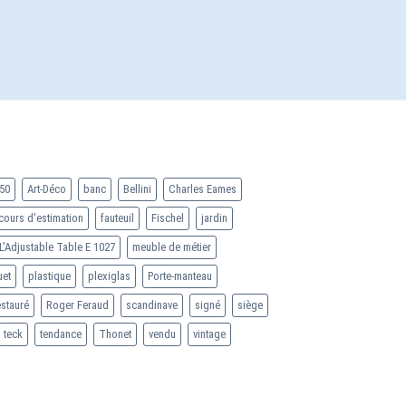
50
Art-Déco
banc
Bellini
Charles Eames
cours d'estimation
fauteuil
Fischel
jardin
L’Adjustable Table E 1027
meuble de métier
uet
plastique
plexiglas
Porte-manteau
estauré
Roger Feraud
scandinave
signé
siège
teck
tendance
Thonet
vendu
vintage