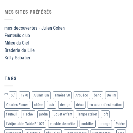
MES SITES PRÉFÉRÉS
mes-decouvertes - Julien Cohen
Fauteuils club
Milieu du Ciel
Braderie de Lille
Kitty Sabatier
TAGS
60'
1970
Aluminium
années 50
Art-Déco
banc
Bellini
Charles Eames
chêne
cuir
design
déco
en cours d'estimation
fauteuil
Fischel
jardin
Jouet enfant
lampe atelier
loft
L’Adjustable Table E 1027
meuble de métier
mobilier
orange
Patère