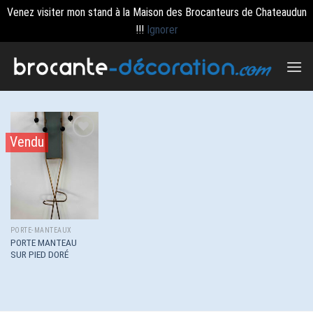
Venez visiter mon stand à la Maison des Brocanteurs de Chateaudun
!!!
Ignorer
Passer
au
contenu
Vendu
Ajouter
à la
wishlist
PORTE-MANTEAUX
PORTE MANTEAU
SUR PIED DORÉ