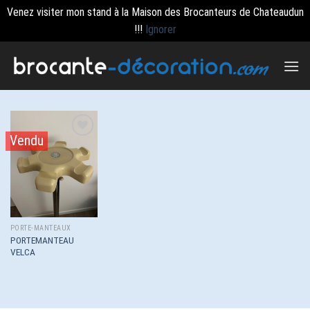
Venez visiter mon stand à la Maison des Brocanteurs de Chateaudun
!!!
Ignorer
Passer
au
contenu
Vendu
Ajouter
à la
wishlist
PORTE-MANTEAUX
PORTEMANTEAU
VELCA