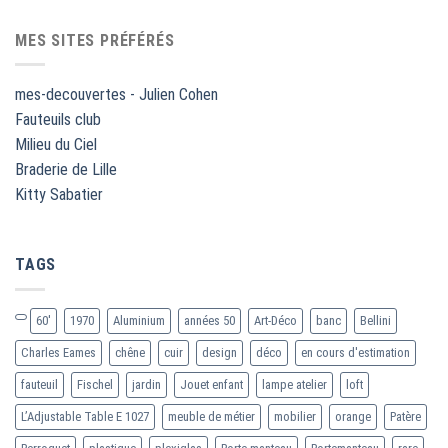
MES SITES PRÉFÉRÉS
mes-decouvertes - Julien Cohen
Fauteuils club
Milieu du Ciel
Braderie de Lille
Kitty Sabatier
TAGS
60'
1970
Aluminium
années 50
Art-Déco
banc
Bellini
Charles Eames
chêne
cuir
design
déco
en cours d'estimation
fauteuil
Fischel
jardin
Jouet enfant
lampe atelier
loft
L’Adjustable Table E 1027
meuble de métier
mobilier
orange
Patère