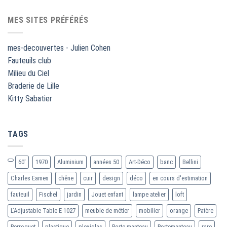
MES SITES PRÉFÉRÉS
mes-decouvertes - Julien Cohen
Fauteuils club
Milieu du Ciel
Braderie de Lille
Kitty Sabatier
TAGS
60'
1970
Aluminium
années 50
Art-Déco
banc
Bellini
Charles Eames
chêne
cuir
design
déco
en cours d'estimation
fauteuil
Fischel
jardin
Jouet enfant
lampe atelier
loft
L’Adjustable Table E 1027
meuble de métier
mobilier
orange
Patère
Perroquet
plastique
plexiglas
Porte-manteau
Portemanteau
rare