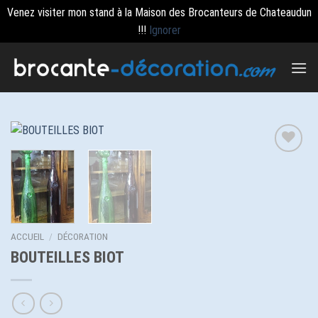
Venez visiter mon stand à la Maison des Brocanteurs de Chateaudun
!!!
Ignorer
Passer
au
contenu
Ajouter
à la
wishlist
ACCUEIL
/
DÉCORATION
BOUTEILLES BIOT