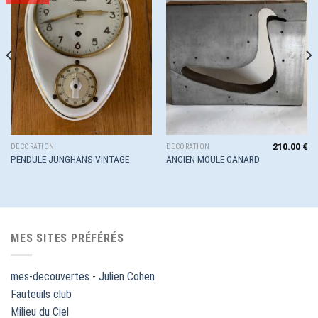
à la
à la
wishlist
wishlist
210.00
€
DÉCORATION
DÉCORATION
PENDULE JUNGHANS VINTAGE
ANCIEN MOULE CANARD
MES SITES PRÉFÉRÉS
mes-decouvertes - Julien Cohen
Fauteuils club
Milieu du Ciel