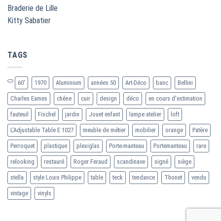
Braderie de Lille
Kitty Sabatier
TAGS
60'
1970
Aluminium
années 50
Art-Déco
banc
Bellini
Charles Eames
chêne
cuir
design
déco
en cours d'estimation
fauteuil
Fischel
jardin
Jouet enfant
lampe atelier
loft
L’Adjustable Table E 1027
meuble de métier
mobilier
orange
Patère
Perroquet
plastique
plexiglas
Porte-manteau
Portemanteau
rare
relooking
restauré
Roger Feraud
scandinave
signé
siège
stella
style Louis Philippe
table
teck
tendance
Thonet
vendu
vintage
vinyls