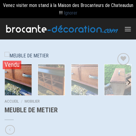
Venez visiter mon stand à la Maison des Brocanteurs de Chateaudun
!!!
Ignorer
Passer
au
contenu
Vendu
Ajouter
à la
wishlist
ACCUEIL
/
MOBILIER
MEUBLE DE METIER