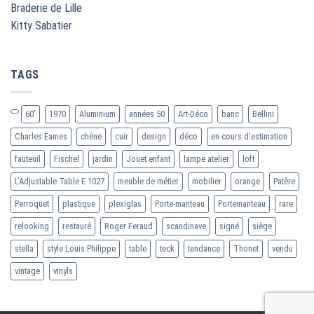
Braderie de Lille
Kitty Sabatier
TAGS
60'
1970
Aluminium
années 50
Art-Déco
banc
Bellini
Charles Eames
chêne
cuir
design
déco
en cours d'estimation
fauteuil
Fischel
jardin
Jouet enfant
lampe atelier
loft
L’Adjustable Table E 1027
meuble de métier
mobilier
orange
Patère
Perroquet
plastique
plexiglas
Porte-manteau
Portemanteau
rare
relooking
restauré
Roger Feraud
scandinave
signé
siège
stella
style Louis Philippe
table
teck
tendance
Thonet
vendu
vintage
vinyls