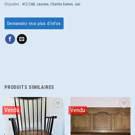
Étiquettes :
412 CAB
,
cassina
,
Charles Eames
,
cuir
Demandez-moi plus d'infos
PRODUITS SIMILAIRES
Vendu
Vendu
Ajouter
Ajouter
à la
à la
wishlist
wishlist