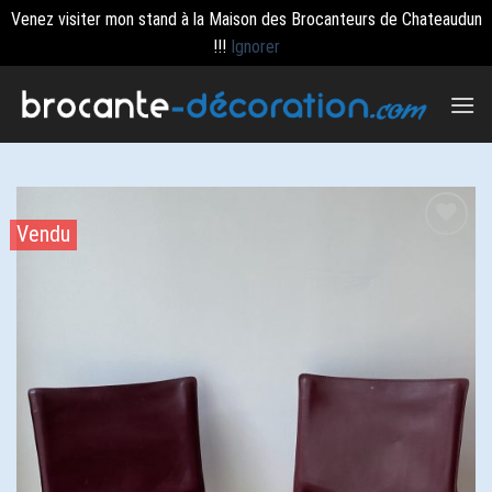
Venez visiter mon stand à la Maison des Brocanteurs de Chateaudun
!!!
Ignorer
Passer
au
contenu
Vendu
Ajouter
à la
wishlist