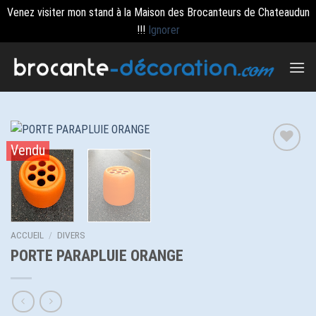
Venez visiter mon stand à la Maison des Brocanteurs de Chateaudun
!!!
Ignorer
Passer
au
contenu
Vendu
Ajouter
à la
wishlist
ACCUEIL
/
DIVERS
PORTE PARAPLUIE ORANGE