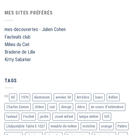
MES SITES PRÉFÉRÉS
mes-decouvertes - Julien Cohen
Fauteuils club
Milieu du Ciel
Braderie de Lille
Kitty Sabatier
TAGS
60'
1970
Aluminium
années 50
Art-Déco
banc
Bellini
Charles Eames
chêne
cuir
design
déco
en cours d'estimation
fauteuil
Fischel
jardin
Jouet enfant
lampe atelier
loft
L’Adjustable Table E 1027
meuble de métier
mobilier
orange
Patère