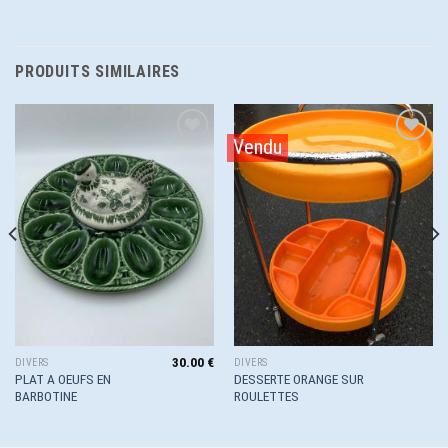
PRODUITS SIMILAIRES
Vendu
Ajouter
Ajouter
à la
à la
wishlist
wishlist
30.00
€
DIVERS
DIVERS
PLAT A OEUFS EN
DESSERTE ORANGE SUR
BARBOTINE
ROULETTES