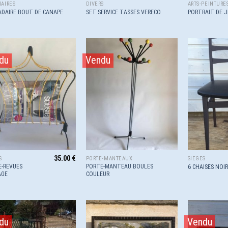
AIRES
DIVERS
ARTS-PEINTURE
DAIRE BOUT DE CANAPE
SET SERVICE TASSES VERECO
PORTRAIT DE 
du
Vendu
Ajouter
Ajouter
à la
à la
wishlist
wishlist
35.00
€
S
PORTE-MANTEAUX
SIÈGES
E-REVUES
PORTE-MANTEAU BOULES
6 CHAISES NOI
AGE
COULEUR
du
Vendu