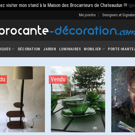
ez visiter mon stand à la Maison des Brocanteurs de Chateaudun !!!
Ign
Me joindre
Designers et Signatu
IQUES
DÉCORATION
JARDIN
LUMINAIRES
MOBILIER
PORTE-MANTE
du
Vendu
Ajouter
Ajouter
à la
à la
wishlist
wishlist