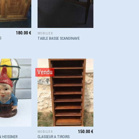
180.00
€
MOBILIER
S
TABLE BASSE SCANDINAVE
Vendu
Ajouter
Ajouter
à la
à la
wishlist
wishlist
150.00
€
MOBILIER
N HEISSNER
CLASSEUR A TIROIRS