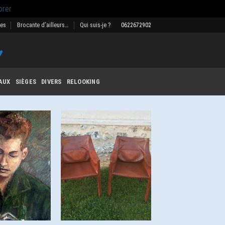
orer
res
Brocante d’ailleurs…
Qui suis-je ?
0622672902
AUX
SIÈGES
DIVERS
RELOOKING
Ajouter
Ajouter
à la
à la
wishlist
wishlist