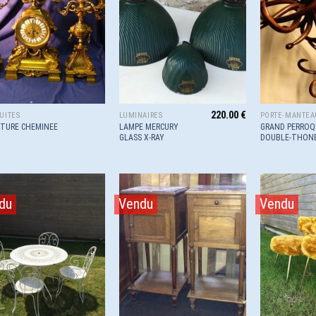
wishlist
wishlist
220.00
€
UITÉS
LUMINAIRES
PORTE-MANTEA
LAMPE MERCURY
GRAND PERROQ
ITURE CHEMINEE
GLASS X-RAY
DOUBLE-THON
du
Vendu
Vendu
Ajouter
Ajouter
à la
à la
wishlist
wishlist