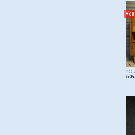
Ven
MOBIL
SECRE