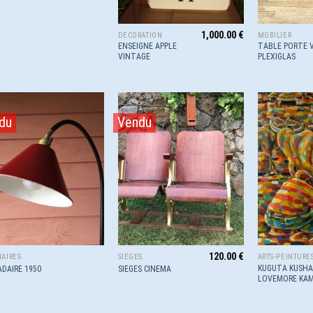
1,000.00
€
DÉCORATION
MOBILIER
ENSEIGNE APPLE
TABLE PORTE 
VINTAGE
PLEXIGLAS
du
Vendu
Ajouter
Ajouter
à la
à la
wishlist
wishlist
120.00
€
AIRES
SIÈGES
ARTS-PEINTURE
KUGUTA KUSHA
DAIRE 1950
SIEGES CINEMA
LOVEMORE KAM