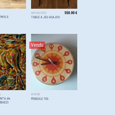
550.00
€
ANTIQUITÉS
VINYLS
TABLE A JEU ACAJOU
Vendu
Ajouter
Ajouter
à la
à la
wishlist
wishlist
S
DIVERS
NTA de
PENDULE 70’s
BUDZI