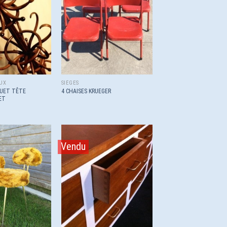
wishlist
wishlist
UX
SIÈGES
UET TÊTE
4 CHAISES KRUEGER
ET
Vendu
Ajouter
Ajouter
à la
à la
wishlist
wishlist