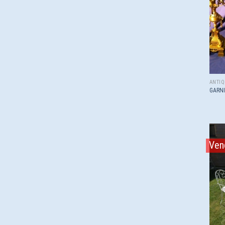
ANTIQ
GARN
Ven