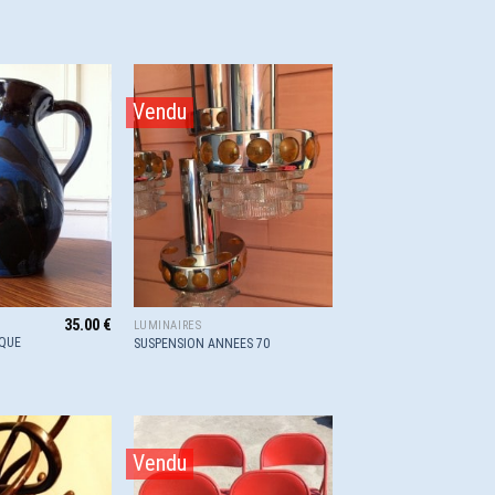
Vendu
Ajouter
Ajouter
à la
à la
wishlist
wishlist
35.00
€
LUMINAIRES
IQUE
SUSPENSION ANNEES 70
Vendu
Ajouter
Ajouter
à la
à la