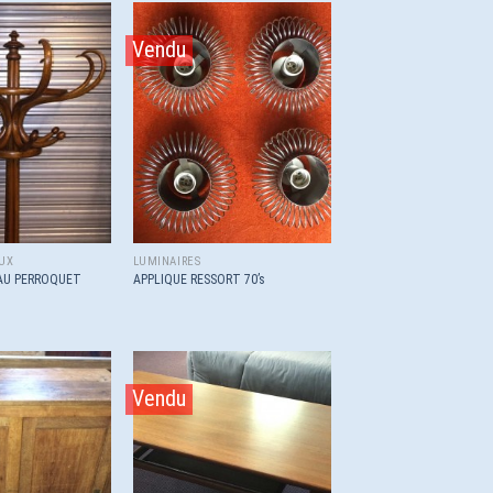
Vendu
Ajouter
Ajouter
à la
à la
wishlist
wishlist
UX
LUMINAIRES
AU PERROQUET
APPLIQUE RESSORT 70’s
Vendu
Ajouter
Ajouter
à la
à la
wishlist
wishlist