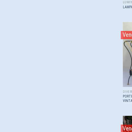
LUMIN
LAMPA
Ven
DIVER
PORT
VINT
Ven