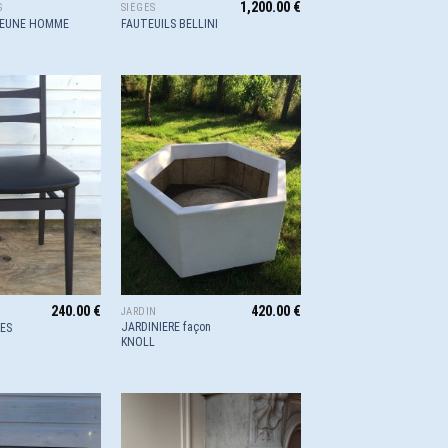
1,200.00
€
S
SIÈGES
JEUNE HOMME
FAUTEUILS BELLINI
Ajouter
Ajouter
à la
à la
wishlist
wishlist
240.00
€
420.00
€
JARDIN
JARDINIERE façon
RES
KNOLL