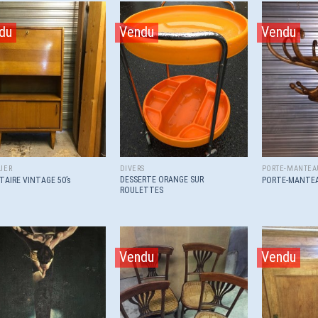
du
Vendu
Vendu
Ajouter
Ajouter
à la
à la
wishlist
wishlist
IER
DIVERS
PORTE-MANTEA
DESSERTE ORANGE SUR
TAIRE VINTAGE 50’s
PORTE-MANTE
ROULETTES
Vendu
Vendu
Ajouter
Ajouter
à la
à la
wishlist
wishlist