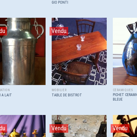
GIO PONTI
du
Vendu
Ajouter
Ajouter
à la
à la
wishlist
wishlist
RATION
MOBILIER
CÉRAMIQUES
PICHET CERAM
 A LAIT
TABLE DE BISTROT
BLEUE
du
Vendu
Vendu
Ajouter
Ajouter
à la
à la