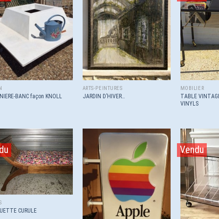
Ajouter
Ajouter
à la
à la
wishlist
wishlist
N
ARTS-PEINTURES
MOBILIER
TABLE VINTAG
NIERE-BANC façon KNOLL
JARDIN D’HIVER…
VINYLS
du
Vendu
Ajouter
Ajouter
à la
à la
wishlist
wishlist
S
UETTE CURULE