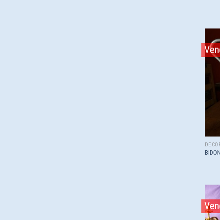
Ven
DÉCO
BIDON
Ven