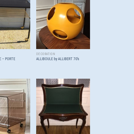
Ajouter
Ajouter
à la
à la
wishlist
wishlist
DÉCORATION
E – PORTE
ALLIBOULE by ALLIBERT 70’s
Ajouter
Ajouter
à la
à la
wishlist
wishlist