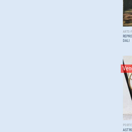
ARTS-
REPR
DALI
Ven
PORT
ASTR