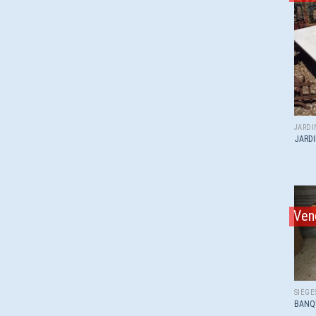
JARDI
JARDI
Ven
SIÈGE
BANQ