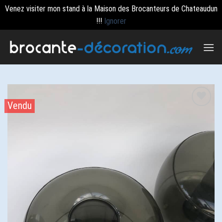
Venez visiter mon stand à la Maison des Brocanteurs de Chateaudun
!!!
Ignorer
Passer
au
contenu
Vendu
Ajouter
à la
wishlist