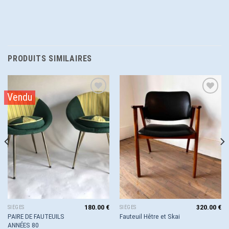
PRODUITS SIMILAIRES
Vendu
Ajouter
Ajouter
à la
à la
wishlist
wishlist
180.00
€
320.00
€
SIÈGES
SIÈGES
PAIRE DE FAUTEUILS
Fauteuil Hêtre et Skai
ANNÉES 80