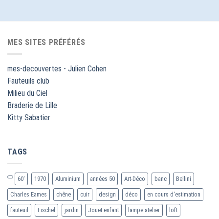
MES SITES PRÉFÉRÉS
mes-decouvertes - Julien Cohen
Fauteuils club
Milieu du Ciel
Braderie de Lille
Kitty Sabatier
TAGS
60'
1970
Aluminium
années 50
Art-Déco
banc
Bellini
Charles Eames
chêne
cuir
design
déco
en cours d'estimation
fauteuil
Fischel
jardin
Jouet enfant
lampe atelier
loft